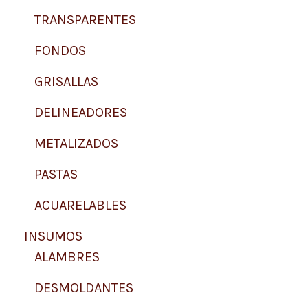
d
TRANSPARENTES
u
c
t
FONDOS
o
s
GRISALLAS
DELINEADORES
METALIZADOS
PASTAS
ACUARELABLES
INSUMOS
ALAMBRES
DESMOLDANTES