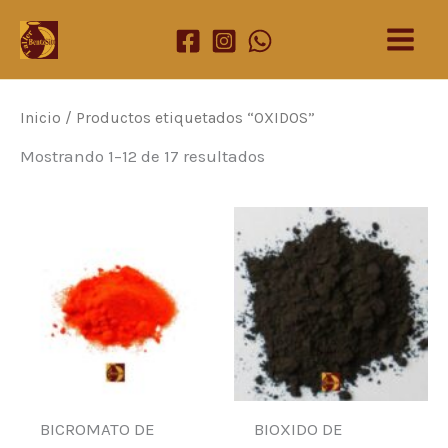
Ir
al
contenido
Inicio
/ Productos etiquetados “OXIDOS”
Mostrando 1–12 de 17 resultados
BICROMATO DE
BIOXIDO DE