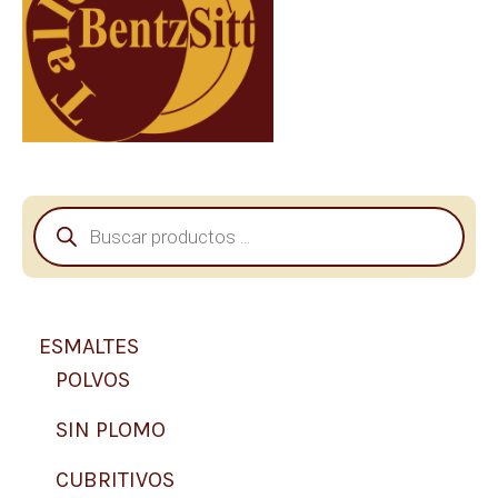
B
ú
s
q
u
e
ESMALTES
d
a
POLVOS
d
e
SIN PLOMO
p
r
CUBRITIVOS
o