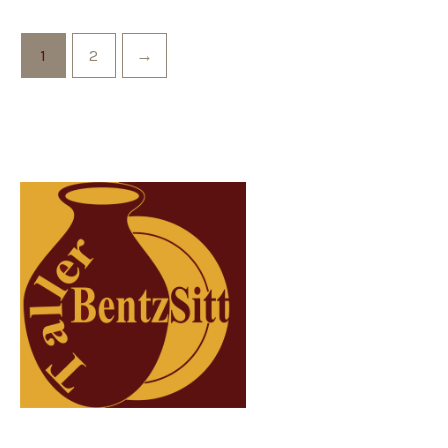
1
2
→