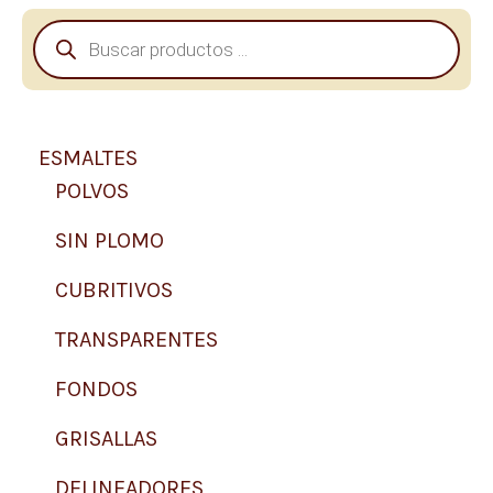
B
ú
s
q
u
e
ESMALTES
d
a
POLVOS
d
e
SIN PLOMO
p
r
CUBRITIVOS
o
d
TRANSPARENTES
u
c
t
FONDOS
o
s
GRISALLAS
DELINEADORES