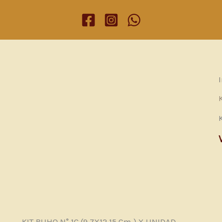
Descripción
Valoraciones (0)
KIT BUHO N° 1C (9,7X12,15 Cm.) X UNIDAD