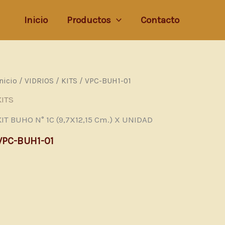
Inicio
Productos
Contacto
Inicio
/
VIDRIOS
/
KITS
/ VPC-BUH1-01
KITS
KIT BUHO N° 1C (9,7X12,15 Cm.) X UNIDAD
VPC-BUH1-01