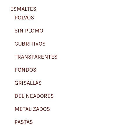
e
ESMALTES
d
a
POLVOS
d
e
SIN PLOMO
p
r
CUBRITIVOS
o
d
TRANSPARENTES
u
c
t
FONDOS
o
s
GRISALLAS
DELINEADORES
METALIZADOS
PASTAS