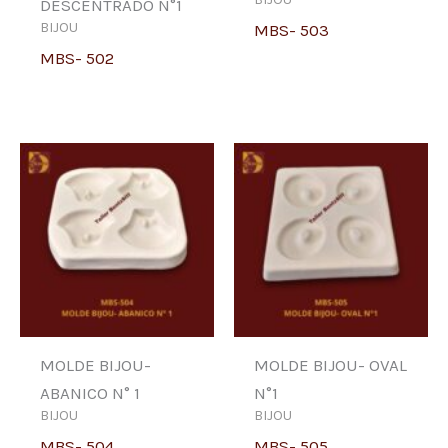
DESCENTRADO N°1
BIJOU
MBS- 503
MBS- 502
MOLDE BIJOU-
MOLDE BIJOU- OVAL
ABANICO N° 1
N°1
BIJOU
BIJOU
MBS- 504
MBS- 505