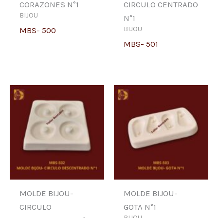
CORAZONES N°1
CIRCULO CENTRADO
BIJOU
N°1
BIJOU
MBS- 500
MBS- 501
MOLDE BIJOU-
MOLDE BIJOU-
CIRCULO
GOTA N°1
BIJOU