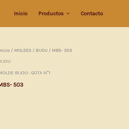
Inicio
Productos
Contacto
Inicio
/
MOLDES
/
BIJOU
/ MBS- 503
BIJOU
MOLDE BIJOU- GOTA N°1
MBS- 503