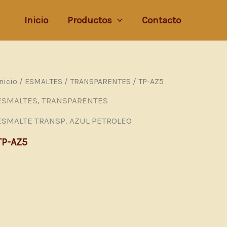
Inicio
Productos
Contacto
Inicio
/
ESMALTES
/
TRANSPARENTES
/ TP-AZ5
ESMALTES
,
TRANSPARENTES
ESMALTE TRANSP. AZUL PETROLEO
TP-AZ5
 (0)