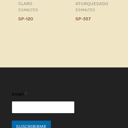
CLARO
ATURQUESADO
ESMALTES
ESMALTES
SP-120
SP-557
Email
*
SUSCRIBIRME