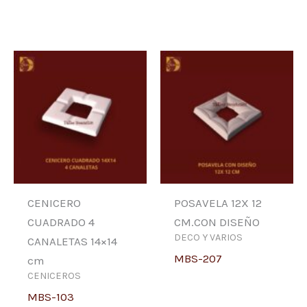
CENICERO
POSAVELA 12X 12
CUADRADO 4
CM.CON DISEÑO
DECO Y VARIOS
CANALETAS 14×14
MBS-207
cm
CENICEROS
MBS-103