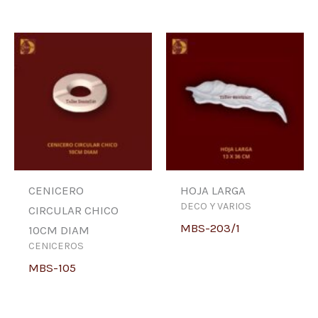
CENICERO
HOJA LARGA
DECO Y VARIOS
CIRCULAR CHICO
MBS-203/1
10CM DIAM
CENICEROS
MBS-105