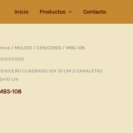
Inicio
Productos
Contacto
Inicio
/
MOLDES
/
CENICEROS
/ MBS-108
CENICEROS
CENICERO CUADRADO 10X 10 CM 2 CANALETAS
10×10 cm
MBS-108