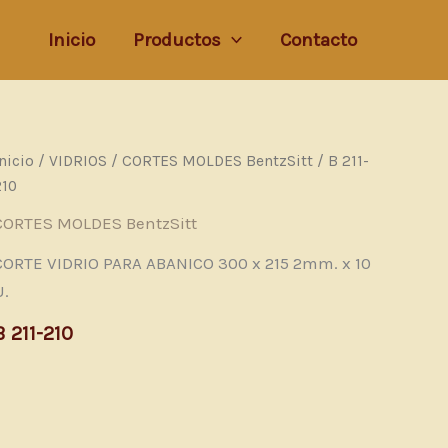
Inicio
Productos
Contacto
Inicio
/
VIDRIOS
/
CORTES MOLDES BentzSitt
/ B 211-
210
CORTES MOLDES BentzSitt
CORTE VIDRIO PARA ABANICO 300 x 215 2mm. x 10
U.
B 211-210